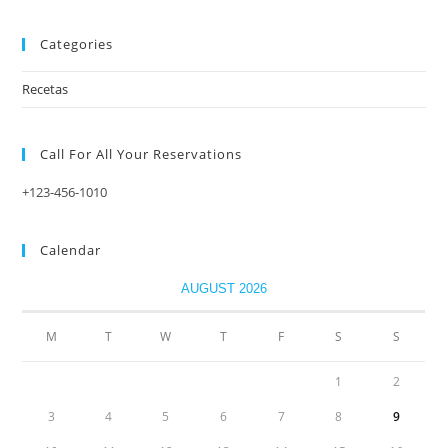
Categories
Recetas
Call For All Your​ Reservations
+123-456-1010
Calendar
AUGUST 2026
M
T
W
T
F
S
S
1
2
3
4
5
6
7
8
9