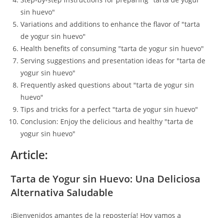
sin huevo"
Variations and additions to enhance the flavor of "tarta
de yogur sin huevo"
Health benefits of consuming "tarta de yogur sin huevo"
Serving suggestions and presentation ideas for "tarta de
yogur sin huevo"
Frequently asked questions about "tarta de yogur sin
huevo"
Tips and tricks for a perfect "tarta de yogur sin huevo"
Conclusion: Enjoy the delicious and healthy "tarta de
yogur sin huevo"
Article:
Tarta de Yogur sin Huevo: Una Deliciosa
Alternativa Saludable
¡Bienvenidos amantes de la repostería! Hoy vamos a