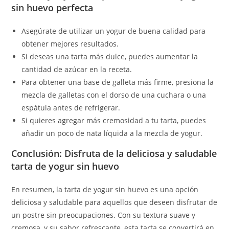
sin huevo perfecta
Asegúrate de utilizar un yogur de buena calidad para
obtener mejores resultados.
Si deseas una tarta más dulce, puedes aumentar la
cantidad de azúcar en la receta.
Para obtener una base de galleta más firme, presiona la
mezcla de galletas con el dorso de una cuchara o una
espátula antes de refrigerar.
Si quieres agregar más cremosidad a tu tarta, puedes
añadir un poco de nata líquida a la mezcla de yogur.
Conclusión: Disfruta de la deliciosa y saludable
tarta de yogur sin huevo
En resumen, la tarta de yogur sin huevo es una opción
deliciosa y saludable para aquellos que deseen disfrutar de
un postre sin preocupaciones. Con su textura suave y
cremosa, y su sabor refrescante, esta tarta se convertirá en