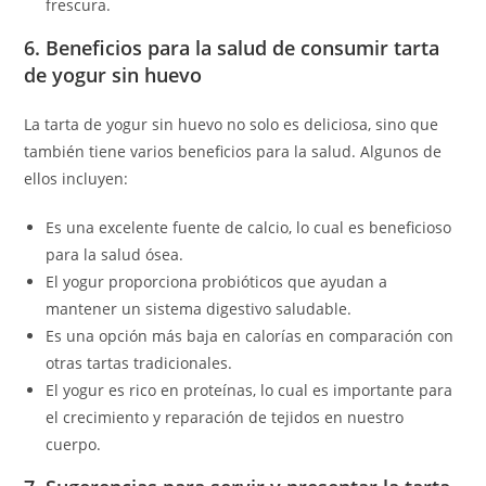
frescura.
6. Beneficios para la salud de consumir tarta
de yogur sin huevo
La tarta de yogur sin huevo no solo es deliciosa, sino que
también tiene varios beneficios para la salud. Algunos de
ellos incluyen:
Es una excelente fuente de calcio, lo cual es beneficioso
para la salud ósea.
El yogur proporciona probióticos que ayudan a
mantener un sistema digestivo saludable.
Es una opción más baja en calorías en comparación con
otras tartas tradicionales.
El yogur es rico en proteínas, lo cual es importante para
el crecimiento y reparación de tejidos en nuestro
cuerpo.