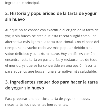
ingrediente principal.
2. Historia y popularidad de la tarta de yogur
sin huevo
Aunque no se conoce con exactitud el origen de la tarta de
yogur sin huevo, se cree que esta receta surgió como una
alternativa más ligera a la tarta tradicional. Con el paso del
tiempo, se ha vuelto cada vez más popular debido a su
sabor delicioso y su textura suave. Hoy en día, es común
encontrar esta tarta en pastelerías y restaurantes de todo
el mundo, ya que se ha convertido en una opción favorita
para aquellos que buscan una alternativa más saludable.
3. Ingredientes requeridos para hacer la tarta
de yogur sin huevo
Para preparar una deliciosa tarta de yogur sin huevo,
necesitarás los siguientes ingredientes: