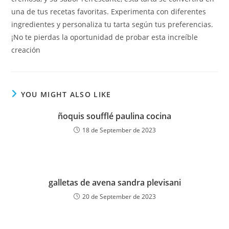
una de tus recetas favoritas. Experimenta con diferentes
ingredientes y personaliza tu tarta según tus preferencias.
¡No te pierdas la oportunidad de probar esta increíble
creación
YOU MIGHT ALSO LIKE
ñoquis soufflé paulina cocina
18 de September de 2023
galletas de avena sandra plevisani
20 de September de 2023