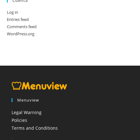
Cuenta
Log in
Entries feed
Comments feed
WordPress.org
Menuview
Legal Warning
Policies
Terms and Conditions
booi casino