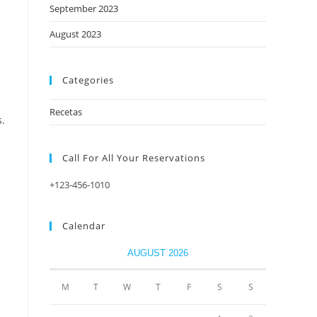
September 2023
August 2023
Categories
Recetas
s.
Call For All Your​ Reservations
+123-456-1010
Calendar
AUGUST 2026
M
T
W
T
F
S
S