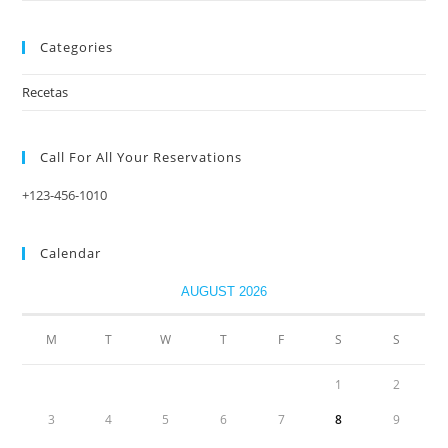
Categories
Recetas
Call For All Your​ Reservations
+123-456-1010
Calendar
AUGUST 2026
M
T
W
T
F
S
S
1
2
3
4
5
6
7
8
9