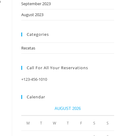
o
September 2023
August 2023
Categories
Recetas
Call For All Your​ Reservations
+123-456-1010
Calendar
n
AUGUST 2026
M
T
W
T
F
S
S