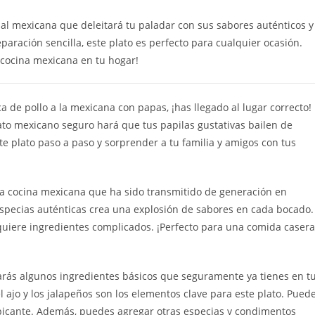
nal mexicana que deleitará tu paladar con sus sabores auténticos y
paración sencilla, este plato es perfecto para cualquier ocasión.
a cocina mexicana en tu hogar!
ca de pollo a la mexicana con papas, ¡has llegado al lugar correcto!
lato mexicano seguro hará que tus papilas gustativas bailen de
e plato paso a paso y sorprender a tu familia y amigos con tus
 la cocina mexicana que ha sido transmitido de generación en
especias auténticas crea una explosión de sabores en cada bocado.
equiere ingredientes complicados. ¡Perfecto para una comida casera
tarás algunos ingredientes básicos que seguramente ya tienes en t
 el ajo y los jalapeños son los elementos clave para este plato. Pued
l picante. Además, puedes agregar otras especias y condimentos