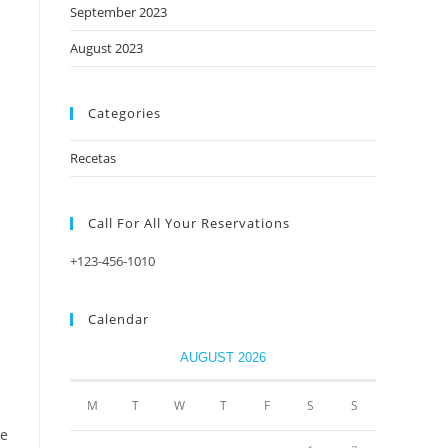
September 2023
August 2023
Categories
Recetas
Call For All Your​ Reservations
+123-456-1010
Calendar
AUGUST 2026
M
T
W
T
F
S
S
te