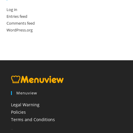
Log in
Entries feed
Comments feed
WordPress.org
Menuview
Legal Warning
Policies
Terms and Conditions
booi casino