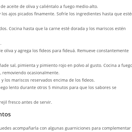
e aceite de oliva y caliéntalo a fuego medio-alto.
 y los ajos picados finamente. Sofríe los ingredientes hasta que est
ados. Cocina hasta que la carne esté dorada y los mariscos estén
.
e oliva y agrega los fideos para fideuá. Remueve constantemente
añade sal, pimienta y pimiento rojo en polvo al gusto. Cocina a fueg
, removiendo ocasionalmente.
e y los mariscos reservados encima de los fideos.
uego lento durante otros 5 minutos para que los sabores se
ejil fresco antes de servir.
ntos
n puedes acompañarla con algunas guarniciones para complementar