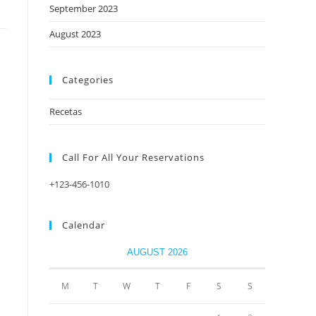
September 2023
August 2023
Categories
Recetas
Call For All Your​ Reservations
+123-456-1010
a
Calendar
AUGUST 2026
M
T
W
T
F
S
S