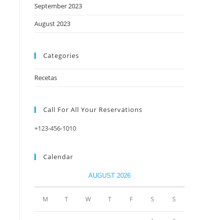
September 2023
August 2023
Categories
Recetas
Call For All Your​ Reservations
+123-456-1010
Calendar
AUGUST 2026
M
T
W
T
F
S
S