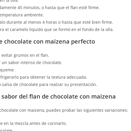
n la olla.
damente 45 minutos, o hasta que el flan esté firme.
a temperatura ambiente.
ralo durante al menos 4 horas o hasta que esté bien firme.
tira el caramelo líquido que se formó en el fondo de la olla.
de chocolate con maizena perfecto
 evitar grumos en el flan.
r un sabor intenso de chocolate.
e queme.
frigerarlo para obtener la textura adecuada.
a salsa de chocolate para realzar su presentación.
l sabor del flan de chocolate con maizena
 chocolate con maizena, puedes probar las siguientes variaciones:
e en la mezcla antes de cocinarlo.
colate.