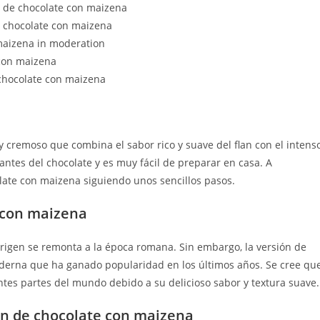
an de chocolate con maizena
e chocolate con maizena
 maizena in moderation
 con maizena
 chocolate con maizena
 y cremoso que combina el sabor rico y suave del flan con el intens
antes del chocolate y es muy fácil de preparar en casa. A
late con maizena siguiendo unos sencillos pasos.
e con maizena
 origen se remonta a la época romana. Sin embargo, la versión de
derna que ha ganado popularidad en los últimos años. Se cree qu
ntes partes del mundo debido a su delicioso sabor y textura suave.
an de chocolate con maizena