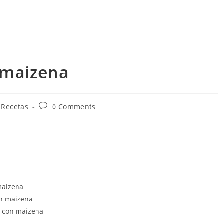
 maizena
Recetas
0 Comments
maizena
on maizena
te con maizena