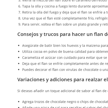
Vierte la mezcla del flan sobre el caramelo derretido e
Tapa la olla y cocina a fuego lento durante aproxima
Retira la olla del fuego y deja que el flan se enfríe 
Una vez que el flan esté completamente frío, refrigé
Para servir, voltea el flan sobre un plato grande y re
Consejos y trucos para hacer un flan 
Asegúrate de batir bien los huevos y la maizena para
Utiliza cocoa en polvo de buena calidad para obtene
Carameliza el azúcar con cuidado para evitar que s
Deja que el flan se enfríe completamente antes de re
Puedes decorar el flan con virutas de chocolate o un
Variaciones y adiciones para realzar e
Si deseas añadir un toque adicional de sabor al flan de
Agrega trozos de chocolate negro o chips de chocolat
Añade una pizca de sal para resaltar el sabor del cho