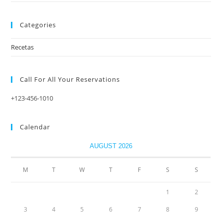
Categories
Recetas
Call For All Your​ Reservations
+123-456-1010
Calendar
AUGUST 2026
M
T
W
T
F
S
S
1
2
3
4
5
6
7
8
9