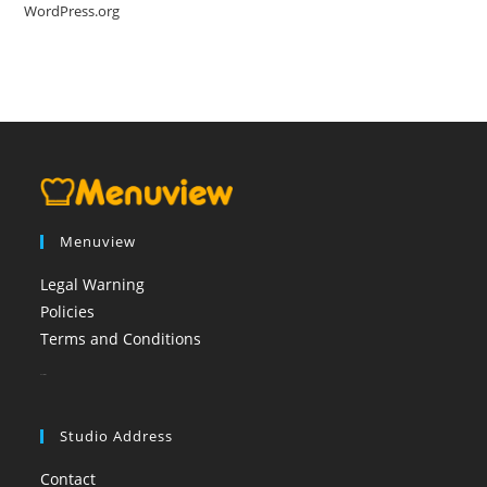
WordPress.org
Menuview
Legal Warning
Policies
Terms and Conditions
booi casino
Studio Address
Contact