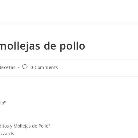
mollejas de pollo
Recetas
0 Comments
lo"
itos y Mollejas de Pollo"
izzards