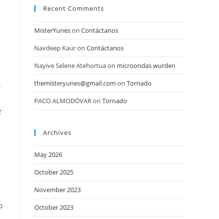
Recent Comments
MisterYunes
on
Contáctanos
Navdeep Kaur
on
Contáctanos
Nayive Selene Atehortua
on
microondas wurden
themisteryunes@gmail.com
on
Tornado
r
PACO ALMODÓVAR
on
Tornado
z
Archives
May 2026
October 2025
November 2023
o
October 2023