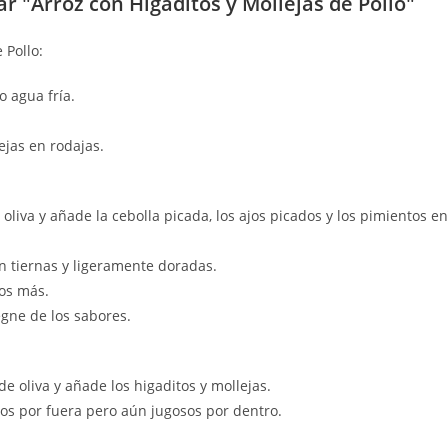
r "Arroz con Higaditos y Mollejas de Pollo"
 Pollo:
o agua fría.
ejas en rodajas.
oliva y añade la cebolla picada, los ajos picados y los pimientos en
n tiernas y ligeramente doradas.
os más.
gne de los sabores.
e oliva y añade los higaditos y mollejas.
os por fuera pero aún jugosos por dentro.