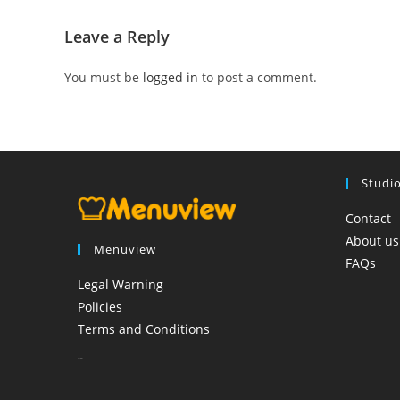
Leave a Reply
You must be
logged in
to post a comment.
Studi
Contact
About us
Menuview
FAQs
Legal Warning
Policies
Terms and Conditions
booi casino