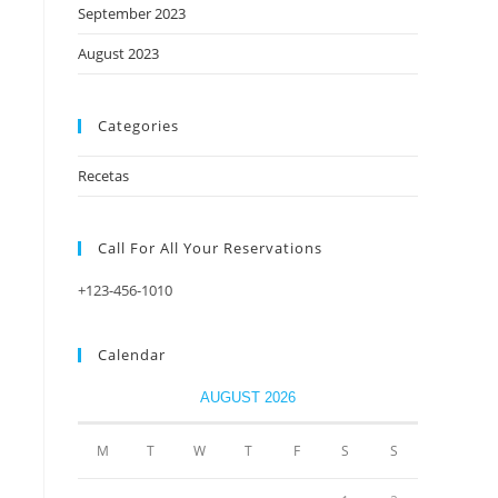
September 2023
August 2023
Categories
Recetas
Call For All Your​ Reservations
+123-456-1010
Calendar
AUGUST 2026
M
T
W
T
F
S
S