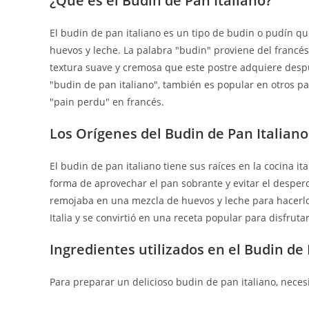
¿Qué es el Budin de Pan Italiano?
El budin de pan italiano es un tipo de budin o pudín q
huevos y leche. La palabra "budin" proviene del francés "
textura suave y cremosa que este postre adquiere de
"budin de pan italiano", también es popular en otros p
"pain perdu" en francés.
Los Orígenes del Budin de Pan Italiano
El budin de pan italiano tiene sus raíces en la cocina i
forma de aprovechar el pan sobrante y evitar el desperd
remojaba en una mezcla de huevos y leche para hacerlo
Italia y se convirtió en una receta popular para disfruta
Ingredientes utilizados en el Budin de 
Para preparar un delicioso budin de pan italiano, necesi