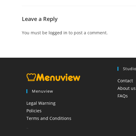
Leave a Reply
You must be
logged in
to post a comment.
Studi
Contact
About us
Menuview
FAQs
Legal Warning
Policies
Terms and Conditions
booi casino