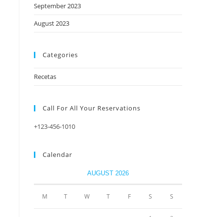
September 2023
August 2023
Categories
Recetas
Call For All Your​ Reservations
+123-456-1010
Calendar
AUGUST 2026
M
T
W
T
F
S
S