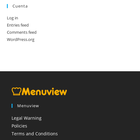
Cuenta
Log in
Entries feed
Comments feed
WordPress.org
Menuview
Legal Warning
Policies
Terms and Conditions