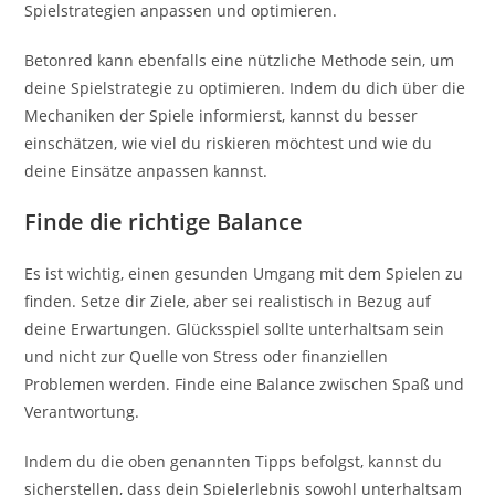
Spielstrategien anpassen und optimieren.
Betonred kann ebenfalls eine nützliche Methode sein, um
deine Spielstrategie zu optimieren. Indem du dich über die
Mechaniken der Spiele informierst, kannst du besser
einschätzen, wie viel du riskieren möchtest und wie du
deine Einsätze anpassen kannst.
Finde die richtige Balance
Es ist wichtig, einen gesunden Umgang mit dem Spielen zu
finden. Setze dir Ziele, aber sei realistisch in Bezug auf
deine Erwartungen. Glücksspiel sollte unterhaltsam sein
und nicht zur Quelle von Stress oder finanziellen
Problemen werden. Finde eine Balance zwischen Spaß und
Verantwortung.
Indem du die oben genannten Tipps befolgst, kannst du
sicherstellen, dass dein Spielerlebnis sowohl unterhaltsam