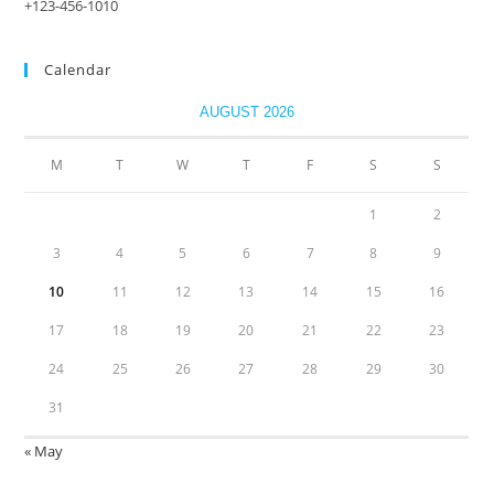
+123-456-1010
Calendar
AUGUST 2026
M
T
W
T
F
S
S
1
2
3
4
5
6
7
8
9
10
11
12
13
14
15
16
17
18
19
20
21
22
23
24
25
26
27
28
29
30
31
« May