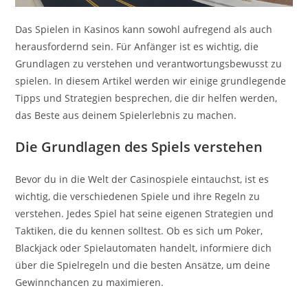
Das Spielen in Kasinos kann sowohl aufregend als auch
herausfordernd sein. Für Anfänger ist es wichtig, die
Grundlagen zu verstehen und verantwortungsbewusst zu
spielen. In diesem Artikel werden wir einige grundlegende
Tipps und Strategien besprechen, die dir helfen werden,
das Beste aus deinem Spielerlebnis zu machen.
Die Grundlagen des Spiels verstehen
Bevor du in die Welt der Casinospiele eintauchst, ist es
wichtig, die verschiedenen Spiele und ihre Regeln zu
verstehen. Jedes Spiel hat seine eigenen Strategien und
Taktiken, die du kennen solltest. Ob es sich um Poker,
Blackjack oder Spielautomaten handelt, informiere dich
über die Spielregeln und die besten Ansätze, um deine
Gewinnchancen zu maximieren.