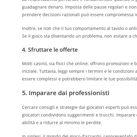
guadagnare denaro. Imposta delle pause regolari e non g
prendere decisioni razionali può essere compromessa in 
Inoltre, se noti che il tuo comportamento al tavolo o on
Se il gioco sta diventando un problema, non esitare a ch
4. Sfruttare le offerte
Molti casinò, sia fisici che online, offrono promozioni 
iniziale. Tuttavia, leggi sempre i termini e le condizioni 
essere complessi e potrebbero limitare le tue possibilità
5. Imparare dai professionisti
Cercare consigli e strategie dai giocatori esperti può es
giocatori condividono suggerimenti e trucchi. Imparare d
abilità e a ridurre al minimo le perdite.
In sintesi, il mondo del gioco d’azzardo, rappresentato 