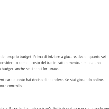
del proprio budget. Prima di iniziare a giocare, decidi quanto sei
nsiderato come il costo del tuo intrattenimento, simile a una
o budget, anche se ti senti fortunato.
imenticare quanto hai deciso di spendere. Se stai giocando online,
otto controllo.
oca. Ricorda che il gioco è un’attività ricreativa e non un modo pe