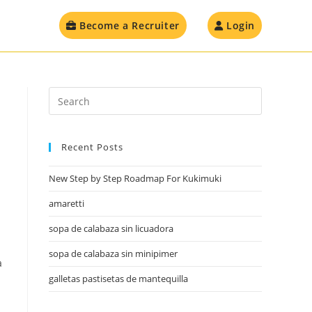
Become a Recruiter
Login
Recent Posts
New Step by Step Roadmap For Kukimuki
amaretti
sopa de calabaza sin licuadora
sopa de calabaza sin minipimer
à
galletas pastisetas de mantequilla