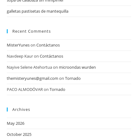
sopa de calabaza sin minipimer
galletas pastisetas de mantequilla
Recent Comments
MisterYunes
on
Contáctanos
Navdeep Kaur
on
Contáctanos
Nayive Selene Atehortua
on
microondas wurden
themisteryunes@gmail.com
on
Tornado
PACO ALMODÓVAR
on
Tornado
Archives
May 2026
October 2025