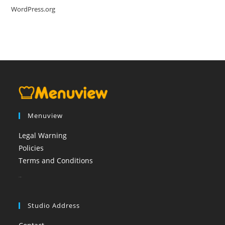
WordPress.org
Menuview
Legal Warning
Policies
Terms and Conditions
booi casino
Studio Address