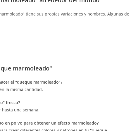
e marmoleado" alrededor del mundo
marmoleado" tiene sus propias variaciones y nombres. Algunas de
queque marmoleado"
a hacer el "queque marmoleado"?
l en la misma cantidad.
o" fresco?
ar hasta una semana.
acao en polvo para obtener un efecto marmoleado?
 para crear diferentes colores y patrones en tu "queque