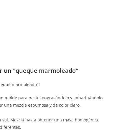
cer un "queque marmoleado"
"queque marmoleado"!
 un molde para pastel engrasándolo y enharinándolo.
ner una mezcla espumosa y de color claro.
 la sal. Mezcla hasta obtener una masa homogénea.
diferentes.