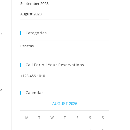
September 2023
August 2023
Categories
e
e
Recetas
Call For All Your​ Reservations
+123-456-1010
ue
Calendar
AUGUST 2026
M
T
W
T
F
S
S