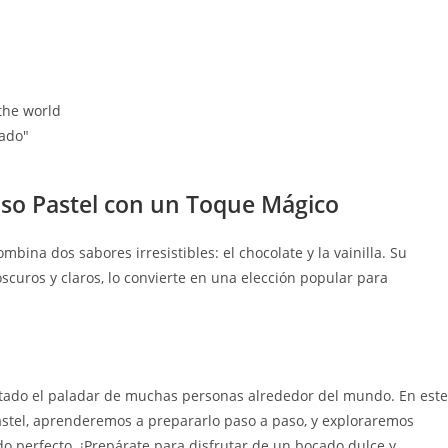
the world
ado"
so Pastel con un Toque Mágico
ina dos sabores irresistibles: el chocolate y la vainilla. Su
curos y claros, lo convierte en una elección popular para
tado el paladar de muchas personas alrededor del mundo. En este
 pastel, aprenderemos a prepararlo paso a paso, y exploraremos
o perfecto. ¡Prepárate para disfrutar de un bocado dulce y