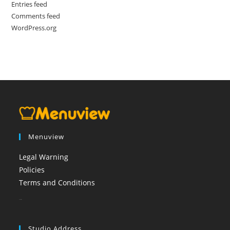
Entries feed
Comments feed
WordPress.org
Menuview
Legal Warning
Policies
Terms and Conditions
booi casino
Studio Address