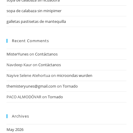
sopa de calabaza sin licuadora
sopa de calabaza sin minipimer
galletas pastisetas de mantequilla
Recent Comments
MisterYunes
on
Contáctanos
Navdeep Kaur
on
Contáctanos
Nayive Selene Atehortua
on
microondas wurden
themisteryunes@gmail.com
on
Tornado
PACO ALMODÓVAR
on
Tornado
Archives
May 2026