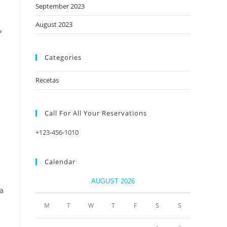
September 2023
August 2023
?
Categories
Recetas
Call For All Your​ Reservations
+123-456-1010
Calendar
AUGUST 2026
ta
M
T
W
T
F
S
S