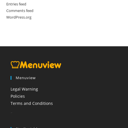
Entries feed
Comments feed
WordPress.org
Menuview
Legal Warning
Policies
Terms and Conditions
booi casino