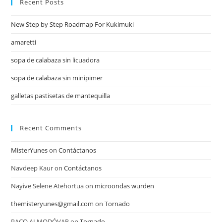
Recent Posts
New Step by Step Roadmap For Kukimuki
amaretti
sopa de calabaza sin licuadora
sopa de calabaza sin minipimer
galletas pastisetas de mantequilla
Recent Comments
MisterYunes
on
Contáctanos
Navdeep Kaur
on
Contáctanos
Nayive Selene Atehortua
on
microondas wurden
themisteryunes@gmail.com
on
Tornado
PACO ALMODÓVAR
on
Tornado