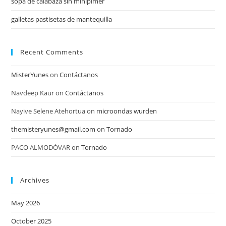
sopa de calabaza sin minipimer
galletas pastisetas de mantequilla
Recent Comments
MisterYunes
on
Contáctanos
Navdeep Kaur
on
Contáctanos
Nayive Selene Atehortua
on
microondas wurden
themisteryunes@gmail.com
on
Tornado
PACO ALMODÓVAR
on
Tornado
Archives
May 2026
October 2025