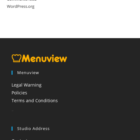
WordPress.org
Menuview
Legal Warning
Policies
Terms and Conditions
booi casino
Studio Address