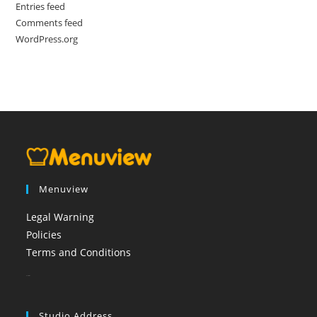
Entries feed
Comments feed
WordPress.org
Menuview
Legal Warning
Policies
Terms and Conditions
booi casino
Studio Address