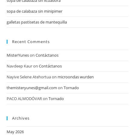
sopa de calabaza sin licuadora
sopa de calabaza sin minipimer
galletas pastisetas de mantequilla
Recent Comments
MisterYunes
on
Contáctanos
Navdeep Kaur
on
Contáctanos
Nayive Selene Atehortua
on
microondas wurden
themisteryunes@gmail.com
on
Tornado
PACO ALMODÓVAR
on
Tornado
Archives
May 2026