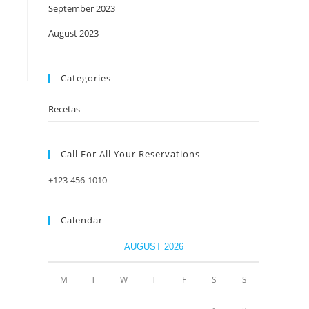
September 2023
August 2023
Categories
Recetas
Call For All Your​ Reservations
+123-456-1010
Calendar
AUGUST 2026
M
T
W
T
F
S
S