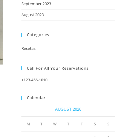
September 2023
August 2023
Categories
Recetas
Call For All Your​ Reservations
+123-456-1010
Calendar
AUGUST 2026
M
T
W
T
F
S
S