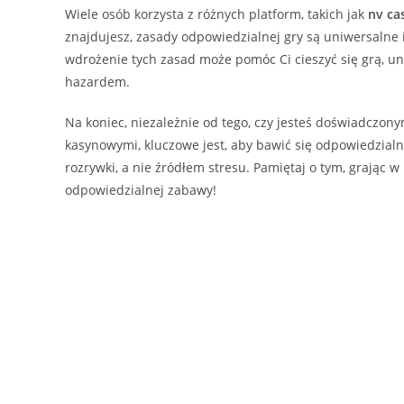
Wiele osób korzysta z różnych platform, takich jak
nv ca
znajdujesz, zasady odpowiedzialnej gry są uniwersalne 
wdrożenie tych zasad może pomóc Ci cieszyć się grą, u
hazardem.
Na koniec, niezależnie od tego, czy jesteś doświadczon
kasynowymi, kluczowe jest, aby bawić się odpowiedzialn
rozrywki, a nie źródłem stresu. Pamiętaj o tym, grając w
odpowiedzialnej zabawy!