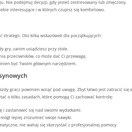
u. Nie podejmuj decyzji, gdy jesteś zestresowany lub zmęczony.
iebie interesujące i w których czujesz się komfortowo.
ść strategii. Oto kilka wskazówek dla początkujących:
y gry, zanim usiądziesz przy stole.
ia przeciwników, co może dać Ci przewagę.
powinien być Twoim głównym narzędziem.
asynowych
ażdy gracz powinien wziąć pod uwagę. Zbyt łatwo jest zatracić się 
tać o kilku zasadach, które pomogą Ci zachować kontrolę:
ę i zastanowić się nad swoimi wydatkami.
ś mógł lepiej zrozumieć swoje nawyki.
lematyczne, nie wahaj się skorzystać z profesjonalnej pomocy.