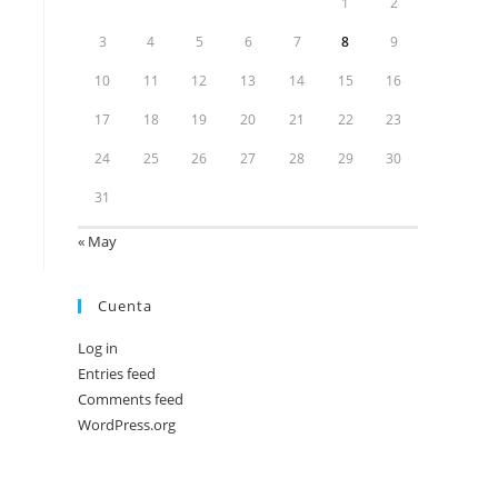
1
2
3
4
5
6
7
8
9
10
11
12
13
14
15
16
17
18
19
20
21
22
23
24
25
26
27
28
29
30
31
« May
Cuenta
Log in
Entries feed
Comments feed
WordPress.org