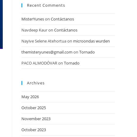
Recent Comments
MisterYunes
on
Contáctanos
Navdeep Kaur
on
Contáctanos
Nayive Selene Atehortua
on
microondas wurden
themisteryunes@gmail.com
on
Tornado
PACO ALMODÓVAR
on
Tornado
Archives
May 2026
October 2025
November 2023
October 2023