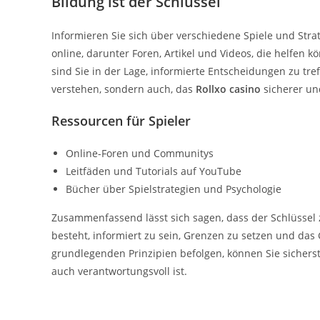
Bildung ist der Schlüssel
Informieren Sie sich über verschiedene Spiele und Stra
online, darunter Foren, Artikel und Videos, die helfen k
sind Sie in der Lage, informierte Entscheidungen zu tref
verstehen, sondern auch, das
Rollxo casino
sicherer und
Ressourcen für Spieler
Online-Foren und Communitys
Leitfäden und Tutorials auf YouTube
Bücher über Spielstrategien und Psychologie
Zusammenfassend lässt sich sagen, dass der Schlüssel
besteht, informiert zu sein, Grenzen zu setzen und das 
grundlegenden Prinzipien befolgen, können Sie sicherst
auch verantwortungsvoll ist.