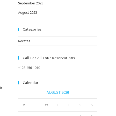
September 2023
August 2023
Categories
Recetas
Call For All Your​ Reservations
+123-456-1010
Calendar
it
AUGUST 2026
M
T
W
T
F
S
S