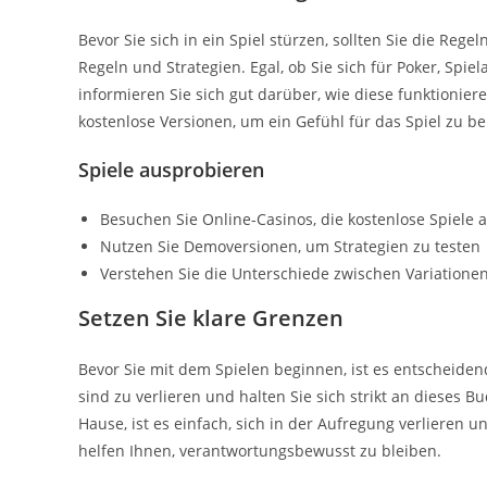
Bevor Sie sich in ein Spiel stürzen, sollten Sie die Rege
Regeln und Strategien. Egal, ob Sie sich für Poker, Spi
informieren Sie sich gut darüber, wie diese funktionier
kostenlose Versionen, um ein Gefühl für das Spiel zu 
Spiele ausprobieren
Besuchen Sie Online-Casinos, die kostenlose Spiele 
Nutzen Sie Demoversionen, um Strategien zu testen
Verstehen Sie die Unterschiede zwischen Variationen
Setzen Sie klare Grenzen
Bevor Sie mit dem Spielen beginnen, ist es entscheidend, 
sind zu verlieren und halten Sie sich strikt an dieses 
Hause, ist es einfach, sich in der Aufregung verlieren
helfen Ihnen, verantwortungsbewusst zu bleiben.