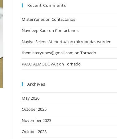
Recent Comments
MisterYunes
on
Contáctanos
Navdeep Kaur
on
Contáctanos
Nayive Selene Atehortua
on
microondas wurden
themisteryunes@gmail.com
on
Tornado
PACO ALMODÓVAR
on
Tornado
Archives
May 2026
October 2025
November 2023
October 2023