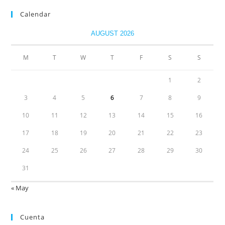
Calendar
AUGUST 2026
M
T
W
T
F
S
S
1
2
3
4
5
6
7
8
9
10
11
12
13
14
15
16
17
18
19
20
21
22
23
24
25
26
27
28
29
30
31
« May
Cuenta