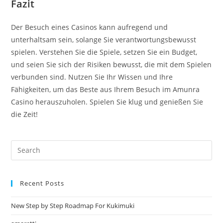
Fazit
Der Besuch eines Casinos kann aufregend und
unterhaltsam sein, solange Sie verantwortungsbewusst
spielen. Verstehen Sie die Spiele, setzen Sie ein Budget,
und seien Sie sich der Risiken bewusst, die mit dem Spielen
verbunden sind. Nutzen Sie Ihr Wissen und Ihre
Fähigkeiten, um das Beste aus Ihrem Besuch im Amunra
Casino herauszuholen. Spielen Sie klug und genießen Sie
die Zeit!
Recent Posts
New Step by Step Roadmap For Kukimuki