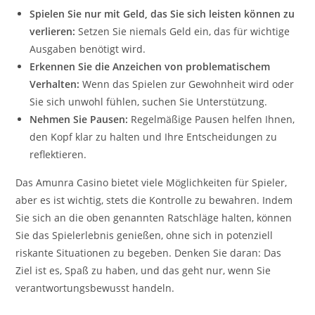
Spielen Sie nur mit Geld, das Sie sich leisten können zu
verlieren:
Setzen Sie niemals Geld ein, das für wichtige
Ausgaben benötigt wird.
Erkennen Sie die Anzeichen von problematischem
Verhalten:
Wenn das Spielen zur Gewohnheit wird oder
Sie sich unwohl fühlen, suchen Sie Unterstützung.
Nehmen Sie Pausen:
Regelmäßige Pausen helfen Ihnen,
den Kopf klar zu halten und Ihre Entscheidungen zu
reflektieren.
Das Amunra Casino bietet viele Möglichkeiten für Spieler,
aber es ist wichtig, stets die Kontrolle zu bewahren. Indem
Sie sich an die oben genannten Ratschläge halten, können
Sie das Spielerlebnis genießen, ohne sich in potenziell
riskante Situationen zu begeben. Denken Sie daran: Das
Ziel ist es, Spaß zu haben, und das geht nur, wenn Sie
verantwortungsbewusst handeln.