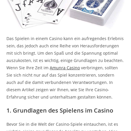
Das Spielen in einem Casino kann ein aufregendes Erlebnis
sein, das jedoch auch eine Reihe von Herausforderungen
mit sich bringt. Um den Spaß und die Spannung optimal
auszukosten, ist es wichtig, einige Grundlagen zu beachten.
Wenn Sie Ihre Zeit im
Amunra Casino
verbringen, sollten
Sie sich nicht nur auf das Spiel konzentrieren, sondern
auch auf die damit verbundenen Verantwortungen. In
diesem Artikel zeigen wir Ihnen, wie Sie Ihre Casino-
Erfahrung sicher und unterhaltsam gestalten können.
1. Grundlagen des Spielens im Casino
Bevor Sie in die Welt der Casino-Spiele eintauchen, ist es