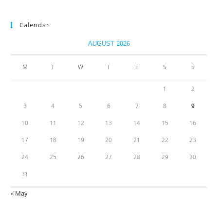
Calendar
AUGUST 2026
M
T
W
T
F
S
S
1
2
3
4
5
6
7
8
9
10
11
12
13
14
15
16
17
18
19
20
21
22
23
24
25
26
27
28
29
30
31
« May