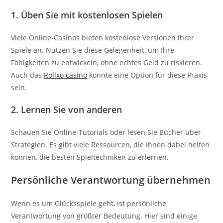
1. Üben Sie mit kostenlosen Spielen
Viele Online-Casinos bieten kostenlose Versionen ihrer
Spiele an. Nutzen Sie diese Gelegenheit, um Ihre
Fähigkeiten zu entwickeln, ohne echtes Geld zu riskieren.
Auch das
Rollxo casino
könnte eine Option für diese Praxis
sein.
2. Lernen Sie von anderen
Schauen Sie Online-Tutorials oder lesen Sie Bücher über
Strategien. Es gibt viele Ressourcen, die Ihnen dabei helfen
können, die besten Spieltechniken zu erlernen.
Persönliche Verantwortung übernehmen
Wenn es um Glücksspiele geht, ist persönliche
Verantwortung von größter Bedeutung. Hier sind einige