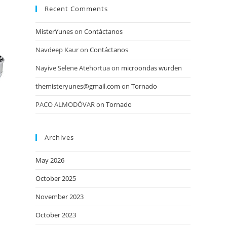
Recent Comments
MisterYunes
on
Contáctanos
Navdeep Kaur
on
Contáctanos
Nayive Selene Atehortua
on
microondas wurden
themisteryunes@gmail.com
on
Tornado
PACO ALMODÓVAR
on
Tornado
Archives
May 2026
October 2025
November 2023
October 2023