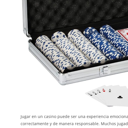
Jugar en un casino puede ser una experiencia emociona
correctamente y de manera responsable. Muchos jugado