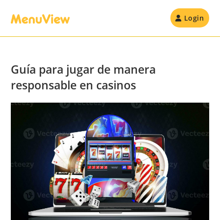
Skip
to
Login
content
Guía para jugar de manera
responsable en casinos