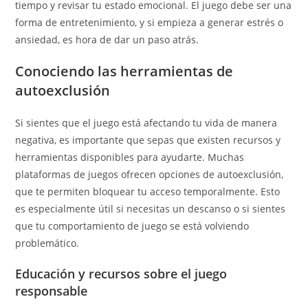
tiempo y revisar tu estado emocional. El juego debe ser una
forma de entretenimiento, y si empieza a generar estrés o
ansiedad, es hora de dar un paso atrás.
Conociendo las herramientas de
autoexclusión
Si sientes que el juego está afectando tu vida de manera
negativa, es importante que sepas que existen recursos y
herramientas disponibles para ayudarte. Muchas
plataformas de juegos ofrecen opciones de autoexclusión,
que te permiten bloquear tu acceso temporalmente. Esto
es especialmente útil si necesitas un descanso o si sientes
que tu comportamiento de juego se está volviendo
problemático.
Educación y recursos sobre el juego
responsable