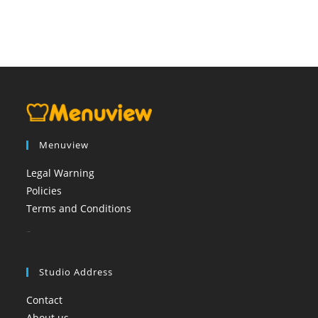
Menuview
Legal Warning
Policies
Terms and Conditions
booi casino
Studio Address
Contact
About us