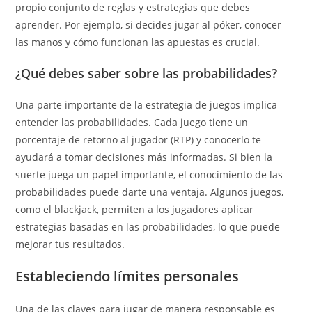
propio conjunto de reglas y estrategias que debes
aprender. Por ejemplo, si decides jugar al póker, conocer
las manos y cómo funcionan las apuestas es crucial.
¿Qué debes saber sobre las probabilidades?
Una parte importante de la estrategia de juegos implica
entender las probabilidades. Cada juego tiene un
porcentaje de retorno al jugador (RTP) y conocerlo te
ayudará a tomar decisiones más informadas. Si bien la
suerte juega un papel importante, el conocimiento de las
probabilidades puede darte una ventaja. Algunos juegos,
como el blackjack, permiten a los jugadores aplicar
estrategias basadas en las probabilidades, lo que puede
mejorar tus resultados.
Estableciendo límites personales
Una de las claves para jugar de manera responsable es