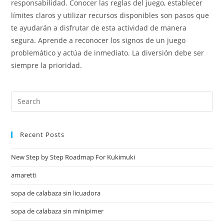
responsabilidad. Conocer las reglas del juego, establecer
límites claros y utilizar recursos disponibles son pasos que
te ayudarán a disfrutar de esta actividad de manera
segura. Aprende a reconocer los signos de un juego
problemático y actúa de inmediato. La diversión debe ser
siempre la prioridad.
Recent Posts
New Step by Step Roadmap For Kukimuki
amaretti
sopa de calabaza sin licuadora
sopa de calabaza sin minipimer